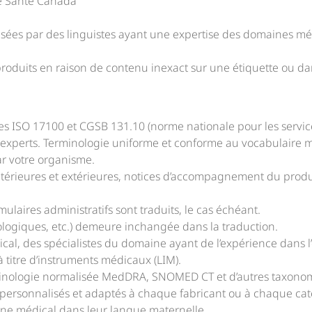
de Santé Canada
évisées par des linguistes ayant une expertise des domaines mé
produits en raison de contenu inexact sur une étiquette ou dans
rmes ISO 17100 et CGSB 131.10 (norme nationale pour les servi
experts. Terminologie uniforme et conforme au vocabulaire 
ar votre organisme.
intérieures et extérieures, notices d’accompagnement du produi
ulaires administratifs sont traduits, le cas échéant.
ologiques, etc.) demeure inchangée dans la traduction.
al, des spécialistes du domaine ayant de l’expérience dans l
 à titre d’instruments médicaux (LIM).
rminologie normalisée MedDRA, SNOMED CT et d’autres taxono
e personnalisés et adaptés à chaque fabricant ou à chaque cat
ne médical dans leur langue maternelle.