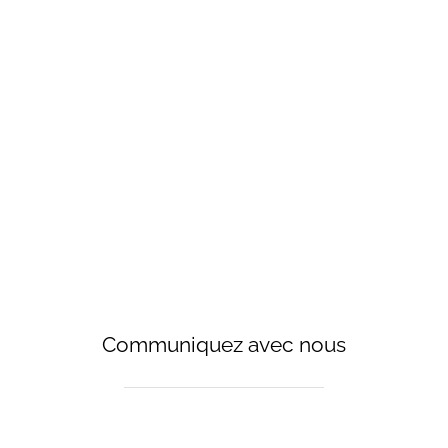
 directe sur le marché canad
APPRENEZ-EN DAVANTAGE
Communiquez avec nous