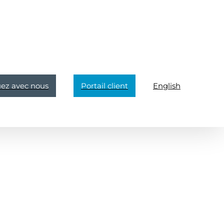
z avec nous
Portail client
English